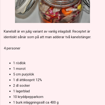
Kanelsill är en julig variant av vanlig inlagdsill. Receptet är
identiskt sånär som på att man adderar två kanelstänger.
4 personer
1 rödlök
1 morot
5 cm purjolök
1 dl ättikssprit 12%
2 dl socker
1 lagerblad
10 kryddpepparkorn
1 burk inläggningssill ca 400 g