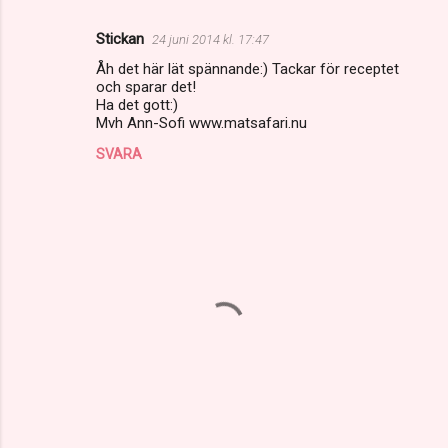
Stickan
24 juni 2014 kl. 17:47
K
Åh det här lät spännande:) Tackar för receptet
o
och sparar det!
m
Ha det gott:)
Mvh Ann-Sofi www.matsafari.nu
m
SVARA
e
n
t
a
r
e
r