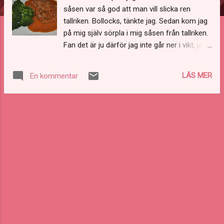
såsen var så god att man vill slicka ren
tallriken. Bollocks, tänkte jag. Sedan kom jag
på mig själv sörpla i mig såsen från tallriken.
Fan det är ju därför jag inte går ner i vikt, jag
lagar för god mat. Som tur är använde jag
mig av matlagningsgrädde med bara 5% fett.
LÄS MER
En kommentar
6 personer 1 kg benfri högrev (kan även
använda fransyska fast då får du byta namn
på maträtten) 1 gul lök 3 köttbuljongtärningar
1 burk/förpackning krossade tomater 500 g
0,5 liter vatten (använd mer om det behövs)
2,5 dl matlagningsgrädde Salt Peppar
Tillagning Putsa köttet och skär det i strimlor.
Finhacka löken. Stek köttet i omgångar så
det får fin färg och inte blir kokt. Stek löken.
Häll i kött, lök, krossade tomater,
buljongtärningarna och vattnet i en stor
gryta. Låt puttra i 1,5 timmar eller längre om