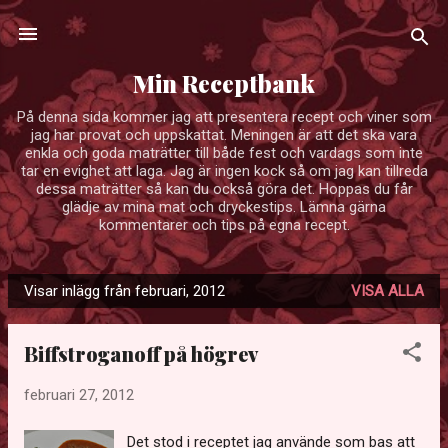
Fortsätt till huvudinnehåll
Min Receptbank
På denna sida kommer jag att presentera recept och viner som
jag har provat och uppskattat. Meningen är att det ska vara
enkla och goda maträtter till både fest och vardags som inte
tar en evighet att laga. Jag är ingen kock så om jag kan tillreda
dessa maträtter så kan du också göra det. Hoppas du får
glädje av mina mat och dryckestips. Lämna gärna
kommentarer och tips på egna recept.
Visar inlägg från februari, 2012
VISA ALLA
I
n
Biffstroganoff på högrev
l
ä
februari 27, 2012
g
g
Det stod i receptet jag använde som bas att