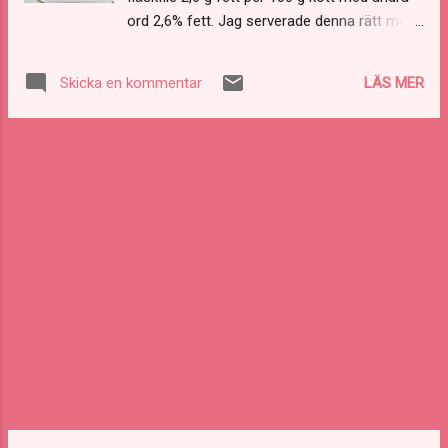
ord 2,6% fett. Jag serverade denna rätt med
råstektpotatis och fransk senapscrème. Vill
man ha mindre kolhydrater så kan man
LÄS MER
Skicka en kommentar
servera med till exempel en bönsallad. 4
personer 1 kg fläskfilé 1 msk fänkålsfrön 1
msk torkad eller färsk timjan Smör Salt
Peppar 1 dl crème fraiche 3 tsk fransk senap
Tillagning Sätt ugnen på 150°. Ansa och
putsa fläskfilén. Krydda fläskfilén och bryn
den runt om med smör i stekpanna. Sätt i en
köttermometer och stek i ugnsfast form tills
innertemperaturen når 65°-70°. Låt vila under
folie i 15 minuter innan servering. Blanda
crème fraiche och dijonsenap. Ta inte all
senap direkt utan smaka av och tillsätt så
mycket senap du önskar för att få smak och
sting som passar dig bäst. Blir det för stark
så späd ut med mer crème fraiche.