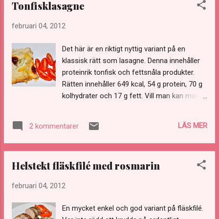
Tonfisklasagne
februari 04, 2012
Det här är en riktigt nyttig variant på en
klassisk rätt som lasagne. Denna innehåller
proteinrik tonfisk och fettsnåla produkter.
Rätten innehåller 649 kcal, 54 g protein, 70 g
kolhydrater och 17 g fett. Vill man kan man
som jag gjorde göra den på fullkorns
lasagneplattor så får man långsammare
LÄS MER
2 kommentarer
kolhydrater. 1-2 person 100 g färska
lasagneplattor Fyllning 1/4 gul lök 100 g
tonfisk i vatten, avrunnen 100 g krossade
Helstekt fläskfilé med rosmarin
tomater 100 g Mini Frâiche, 5% fett 1/2 tsk
timjan 1/2 tsk basilika 1 krm salt 1/2 krm
februari 04, 2012
peppar Ostsås 40 g smakrik hård ost, 10%
fett 1 dl matlagningsgrädde, 4% fett Salt
En mycket enkel och god variant på fläskfilé.
Peppar Tillagning Sätt ugnen på 225°.