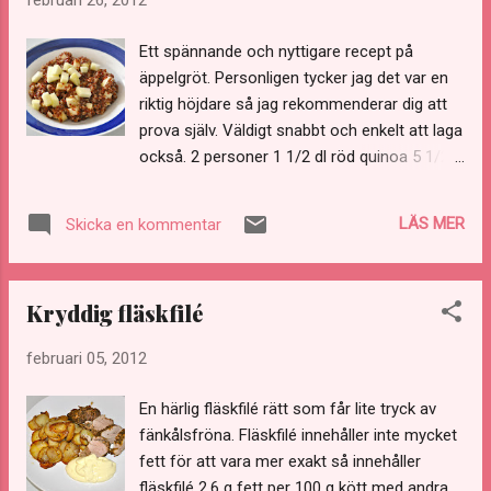
februari 26, 2012
köttbiten. Stek i nedre delen av ugnen i 175°
till 62° - 68°. Medium och 62°
Ett spännande och nyttigare recept på
rekommenderas. Det tar ca 1 1/2 timme. Jag
äppelgröt. Personligen tycker jag det var en
serverade köttet med en sallad bestående av
riktig höjdare så jag rekommenderar dig att
gul paprika, röd mangold och mâche.
prova själv. Väldigt snabbt och enkelt att laga
också. 2 personer 1 1/2 dl röd quinoa 5 1/2
dl äppeljuice 1 1/2 dl fiberhavregryn eller
vanliga 2 krm salt 1 syrligt äpple Tillagning
LÄS MER
Skicka en kommentar
Skölj quinoan i varmt vatten i en sil. Låt rinna
av. Koka quinoan i äppeljuicen i en kastrull ca
12 minuter. Tillsätt havregryn och salt. Koka i
Kryddig fläskfilé
ytterligare 5-8 minuter på svag värme. Späd
eventuellt med lite vatten om gröten känns
februari 05, 2012
tjock. Skala och skär äpplet i små tärningar.
Vänd ner äpplet i gröten. Servera med mjölk.
En härlig fläskfilé rätt som får lite tryck av
fänkålsfröna. Fläskfilé innehåller inte mycket
fett för att vara mer exakt så innehåller
fläskfilé 2,6 g fett per 100 g kött med andra