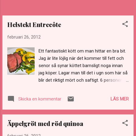
det krävs för att göra köttet mört. Känn på
köttet det ska falla i sär lätt. Fyll på mer
vatten under koktiden om det behövs så det
inte...
Helstekt Entrecôte
februari 26, 2012
Ett fantastiskt kött om man hittar en bra bit.
Jag är lite löjlig när det kommer till fett och
senor så synar köttet barnsligt noga innan
jag köper. Lagar man till det i ugn som här så
blir det riktigt mört och saftigt. 6 personer 1-
11/2 kg Entrecôte i bit 2 msk olja 0,5-1 tsk
grovmalen svartpeppar 1 tsk salt 1-2 tsk
LÄS MER
Skicka en kommentar
timjan Tillagning Gnid in kryddorna runt om
köttbiten med hjälp av oljan. Lägg köttbiten i
en ugnsfastform som är ungefär lika stor
Äppelgröt med röd quinoa
som köttbiten. Stick in en köttermometer
med spetsen så den hamnar i mitten av