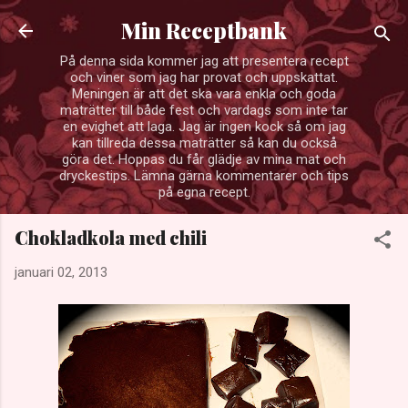
Fortsätt till huvudinnehåll
Min Receptbank
På denna sida kommer jag att presentera recept
och viner som jag har provat och uppskattat.
Meningen är att det ska vara enkla och goda
maträtter till både fest och vardags som inte tar
en evighet att laga. Jag är ingen kock så om jag
kan tillreda dessa maträtter så kan du också
göra det. Hoppas du får glädje av mina mat och
dryckestips. Lämna gärna kommentarer och tips
på egna recept.
Chokladkola med chili
januari 02, 2013