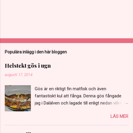
Populära inlägg i den här bloggen
Helstekt gös i ugn
augusti 17, 2014
Gös är en riktigt fin matfisk och även
fantastiskt kul att fånga. Denna gös fångade
jag i Dalälven och lagade till enligt nedan vilket
var fantastiskt gott och rekommenderas varmt.
LÄS MER
Fyll gärna på med kommentarer och feedback.
Smaklig måltid! 4 personer 1,5 kg urtagen gös
200 g strimlad pancetta eller bacon 300 g