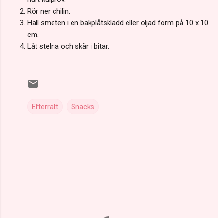
Rör ner chilin.
Häll smeten i en bakplåtsklädd eller oljad form på 10 x 10
cm.
Låt stelna och skär i bitar.
Efterrätt
Snacks
K
o
m
m
e
n
t