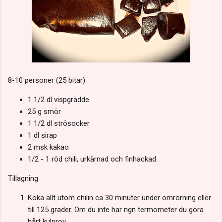
8-10 personer (25 bitar)
1 1/2 dl vispgrädde
25 g smör
1 1/2 dl strösocker
1 dl sirap
2 msk kakao
1/2 - 1 röd chili, urkärnad och finhackad
Tillagning
Koka allt utom chilin ca 30 minuter under omrörning eller
till 125 grader. Om du inte har ngn termometer du göra
hårt kulprov.